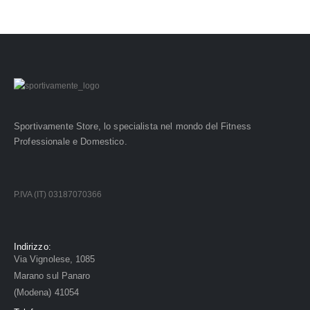
Sportivamente Store, lo specialista nel mondo del Fitness
Professionale e Domestico.
P.IVA (IT) 03187070366
Indirizzo:
Via Vignolese, 1085
Marano sul Panaro
(Modena) 41054