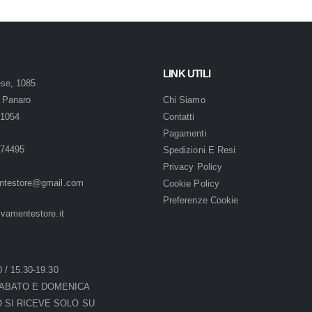
LINK UTILI
ese, 1085
 Panaro
Chi Siamo
41054
Contatti
Pagamenti
774495
Spedizioni E Resi
Privacy Policy
entestore@gmail.com
Cookie Policy
Preferenze Cookie
ivamentestore.it
 / 15.30-19.30
ABATO E DOMENICA
O SI RICEVE SOLO SU