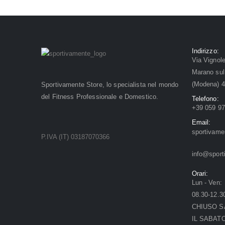
Indirizzo:
Via Vignol
Marano sul
(Modena) 
Sportivamente Store, lo specialista nel mondo
del Fitness Professionale e Domestico.
Telefono:
+39 059 9
Email:
sportivam
P.IVA (IT) 03187070366
info@sport
Orari:
Lun - Ven:
08.30-12.30
CHIUSO S
IL SABAT