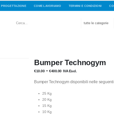
PROGETTAZIONE
COME LAVORIAMO
TERMINI E CONDIZIONI
CO
Bumper Technogym
Fascia
-
€
10.00
€
400.00
IVA Escl.
di
prezzo:
Bumper Technogym disponibili nelle seguenti
da
€10.00
25 Kg
a
20 Kg
€400.00
15 Kg
10 Kg