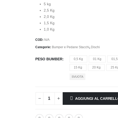
5 kg
2,5 Kg
2,0 Kg
1,5 Kg
1,0 Kg
COD:
N/A
Categorie:
Bumper e Pedane Stacchi
,
Dischi
PESO BUMBER
0,5 Kg
01 Kg
01,5
15 Kg
20 Kg
25 K
SVUOTA
AGGIUNGI AL CARREL