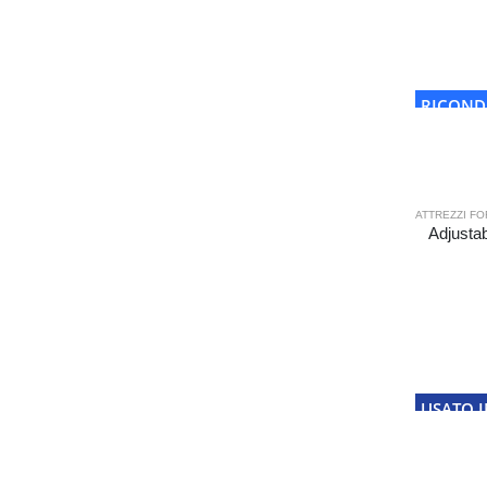
RICOND
ATTREZZI FO
Adjusta
USATO I