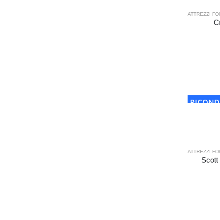
ATTREZZI FO
C
RICOND
ATTREZZI FO
Scott