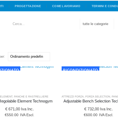
RTI
PROGETTAZIONE
COME LAVORIAMO
TERMINI E CONDI
per:
IZIONATO
RICONDIZIONATO
 ELEMENT
,
PANCHE E RASTRELLIERE
ATTREZZI FORZA
,
FORZA SELECTION
,
PANCHE
egolabile Element Technogym
Adjustable Bench Selection T
€ 671,00 Iva Inc.
€ 732,00 Iva Inc.
€
550.00
IVA Escl.
€
600.00
IVA Escl.