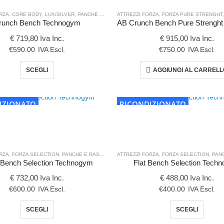
possono
posso
RZA
,
CORE BODY
,
LUX/SILVER
,
PANCHE E RASTRELLIERE
ATTREZZI FORZA
,
FORZA PURE STRENGHT
essere
esser
runch Bench Technogym
scelte
scelte
€ 719,80 Iva Inc.
€ 915,00 Iva Inc.
nella
nella
€
590.00
IVA Escl.
€
750.00
IVA Escl.
pagina
pagin
Questo
SCEGLI
AGGIUNGI AL CARREL
del
del
prodotto
prodotto
prodot
ha
più
IZIONATO
RICONDIZIONATO
varianti.
Le
opzioni
possono
RZA
,
FORZA SELECTION
,
PANCHE E RASTRELLIERE
ATTREZZI FORZA
,
UPPER BODY
,
FORZA SELECTION
,
PANCHE
essere
 Bench Selection Technogym
Flat Bench Selection Tech
scelte
€ 732,00 Iva Inc.
€ 488,00 Iva Inc.
nella
€
600.00
IVA Escl.
€
400.00
IVA Escl.
pagina
Questo
Quest
SCEGLI
SCEGLI
del
prodotto
prodot
prodotto