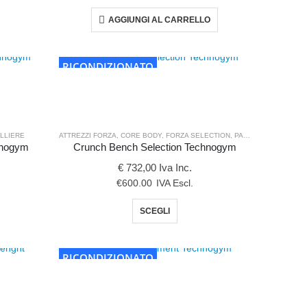
o
AGGIUNGI AL CARRELLO
to
RICONDIZIONATO
i.
i
no
LLIERE
L E FORMA
ATTREZZI FORZA
,
CORE BODY
,
FORZA SELECTION
,
PANCHE E RASTRELLIERE
e
hnogym
Crunch Bench Selection Technogym
€ 732,00 Iva Inc.
€
600.00
IVA Escl.
a
o
Questo
SCEGLI
to
prodotto
to
ha
più
RICONDIZIONATO
i.
varianti.
Le
i
opzioni