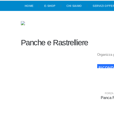
HOME
E-SHOP
CHI SIAMO
SERVIZI OFFE
Panche e Rastrelliere
Organizza 
RICOND
FORZA
Panca R