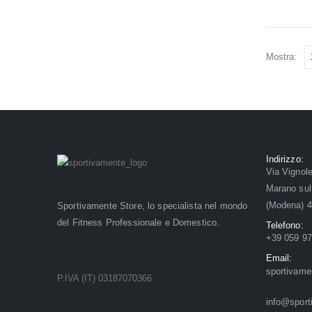
Mostra:
Indirizzo:
Via Vignol
Marano sul
(Modena) 
Sportivamente Store, lo specialista nel mondo
del Fitness Professionale e Domestico.
Telefono:
+39 059 9
Email:
sportivam
P.IVA (IT) 03187070366
info@sport