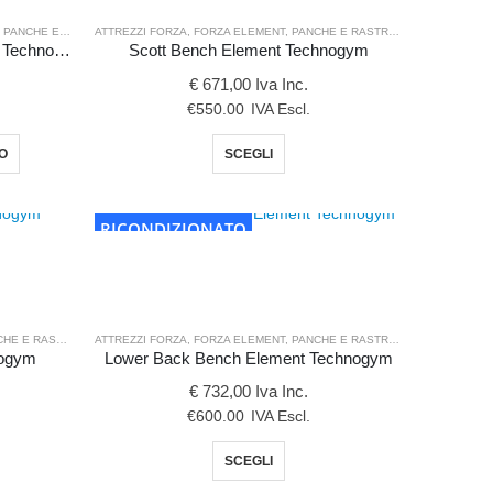
no
possono
,
PANCHE E RASTRELLIERE
ATTREZZI FORZA
,
FORZA ELEMENT
,
PANCHE E RASTRELLIERE
e
essere
AB Crunch Bench Pure Strenght Technogym
Scott Bench Element Technogym
scelte
€ 671,00 Iva Inc.
nella
€
550.00
IVA Escl.
a
pagina
Questo
LO
SCEGLI
del
prodotto
to
prodotto
ha
più
RICONDIZIONATO
varianti.
Le
opzioni
possono
 E RASTRELLIERE
ATTREZZI FORZA
,
FORZA ELEMENT
,
PANCHE E RASTRELLIERE
essere
nogym
Lower Back Bench Element Technogym
scelte
€ 732,00 Iva Inc.
nella
€
600.00
IVA Escl.
pagina
o
Questo
SCEGLI
del
to
prodotto
prodotto