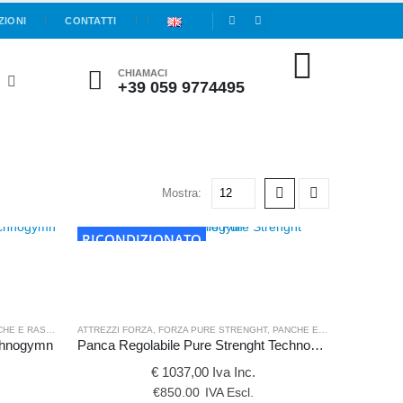
ZIONI
CONTATTI
CHIAMACI
+39 059 9774495
Mostra:
RICONDIZIONATO
 E RASTRELLIERE
ATTREZZI FORZA
,
FORZA PURE STRENGHT
,
PANCHE E RASTRELLIERE
echnogymn
Panca Regolabile Pure Strenght Technogym
€ 1037,00 Iva Inc.
€
850.00
IVA Escl.