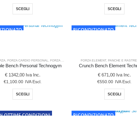
Questo
Quest
SCEGLI
SCEGLI
prodotto
prodot
ha
ha
più
più
IZIONATO
RICONDIZIONATO
varianti.
variant
Le
Le
opzioni
opzion
possono
posso
RZA
,
FORZA CARDIO PERSONAL
,
FORZA PERSONAL
,
PANCHE E RASTRELLIERE
FORZA ELEMENT
,
PANCHE E RASTRE
,
PERSONA
essere
esser
ble Bench Personal Technogym
Crunch Bench Element Tec
scelte
scelte
€ 1342,00 Iva Inc.
€ 671,00 Iva Inc.
nella
nella
€
1,100.00
IVA Escl.
€
550.00
IVA Escl.
pagina
pagin
Questo
Quest
SCEGLI
SCEGLI
del
del
prodotto
prodot
prodotto
prodot
ha
ha
più
più
N OTTIME CONDIZIONI
RICONDIZIONATO
varianti.
variant
Le
Le
opzioni
opzion