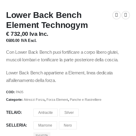
Lower Back Bench
Element Technogym
€ 732,00 Iva Inc.
€
600.00
IVA Escl.
Con Lower Back Bench puoi fortificare a corpo libero glutei,
muscoli lombari e tonificare la parte posteriore della coscia.
Lower Back Bench appartiene a Element, linea dedicata
all’allenamento della forza.
COD:
PA05
Categorie:
Attrezzi Forza
,
Forza Element
,
Panche e Rastrelliere
TELAIO
Antracite
Silver
SELLERIA
Marrone
Nero
SVUOTA