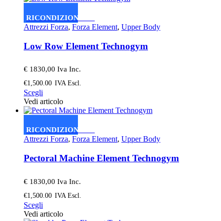
più
varianti.
RICONDIZIONATO
Le
Attrezzi Forza
,
Forza Element
,
Upper Body
opzioni
possono
Low Row Element Technogym
essere
scelte
nella
€ 1830,00 Iva Inc.
pagina
€
1,500.00
IVA Escl.
del
Questo
Scegli
prodotto
prodotto
Vedi articolo
ha
più
varianti.
RICONDIZIONATO
Le
Attrezzi Forza
,
Forza Element
,
Upper Body
opzioni
possono
Pectoral Machine Element Technogym
essere
scelte
nella
€ 1830,00 Iva Inc.
pagina
€
1,500.00
IVA Escl.
del
Questo
Scegli
prodotto
prodotto
Vedi articolo