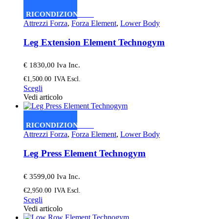
più
varianti.
RICONDIZIONATO
Le
Attrezzi Forza
,
Forza Element
,
Lower Body
opzioni
possono
Leg Extension Element Technogym
essere
scelte
nella
€ 1830,00 Iva Inc.
pagina
€
1,500.00
IVA Escl.
del
Questo
Scegli
prodotto
prodotto
Vedi articolo
ha
più
varianti.
RICONDIZIONATO
Le
Attrezzi Forza
,
Forza Element
,
Lower Body
opzioni
possono
Leg Press Element Technogym
essere
scelte
nella
€ 3599,00 Iva Inc.
pagina
€
2,950.00
IVA Escl.
del
Questo
Scegli
prodotto
prodotto
Vedi articolo
ha