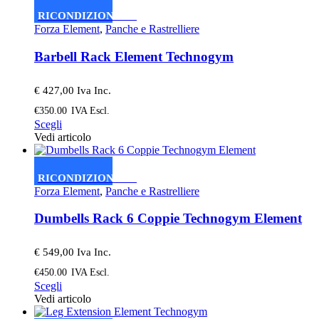
varianti.
RICONDIZIONATO
Le
Forza Element
,
Panche e Rastrelliere
opzioni
possono
Barbell Rack Element Technogym
essere
scelte
nella
€ 427,00 Iva Inc.
pagina
€
350.00
IVA Escl.
del
Questo
Scegli
prodotto
prodotto
Vedi articolo
ha
più
varianti.
RICONDIZIONATO
Le
Forza Element
,
Panche e Rastrelliere
opzioni
possono
Dumbells Rack 6 Coppie Technogym Element
essere
scelte
nella
€ 549,00 Iva Inc.
pagina
€
450.00
IVA Escl.
del
Questo
Scegli
prodotto
prodotto
Vedi articolo
ha