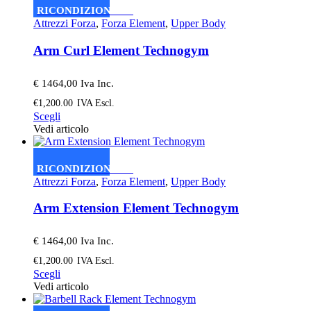
varianti.
RICONDIZIONATO
Le
Attrezzi Forza
,
Forza Element
,
Upper Body
opzioni
possono
Arm Curl Element Technogym
essere
scelte
nella
€ 1464,00 Iva Inc.
pagina
€
1,200.00
IVA Escl.
del
Questo
Scegli
prodotto
prodotto
Vedi articolo
ha
più
varianti.
RICONDIZIONATO
Le
Attrezzi Forza
,
Forza Element
,
Upper Body
opzioni
possono
Arm Extension Element Technogym
essere
scelte
nella
€ 1464,00 Iva Inc.
pagina
€
1,200.00
IVA Escl.
del
Questo
Scegli
prodotto
prodotto
Vedi articolo
ha
più