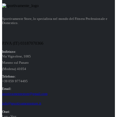
Sportivamente Store, lo specialista nel mondo del Fitness Professionale e
Domestico.
P.IVA (IT) 03187070366
Indirizzo:
Via Vignolese, 1085
Marano sul Panaro
(Modena) 41054
Telefono:
+39 059 9774495
Email:
sportivamentestore@gmail.com
info@sportivamentestore.it
Orari:
Lun - Ven: