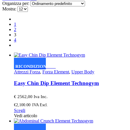
Organizza per:
Mostra:
1
2
3
4
RICONDIZIONATO
Attrezzi Forza
,
Forza Element
,
Upper Body
Easy Chin Dip Element Technogym
€ 2562,00 Iva Inc.
€
2,100.00
IVA Escl.
Questo
Scegli
prodotto
Vedi articolo
ha
più