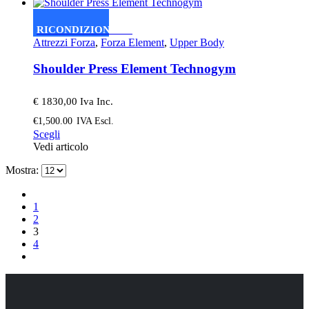
ha
più
varianti.
RICONDIZIONATO
Le
Attrezzi Forza
,
Forza Element
,
Upper Body
opzioni
possono
Shoulder Press Element Technogym
essere
scelte
nella
€ 1830,00 Iva Inc.
pagina
€
1,500.00
IVA Escl.
del
Questo
Scegli
prodotto
prodotto
Vedi articolo
ha
Mostra:
più
varianti.
Le
1
opzioni
2
possono
3
essere
4
scelte
nella
pagina
del
prodotto