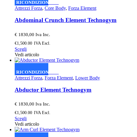
varianti.
RICONDIZIONATO
Le
Attrezzi Forza
,
Core Body
,
Forza Element
opzioni
possono
Abdominal Crunch Element Technogym
essere
scelte
nella
€ 1830,00 Iva Inc.
pagina
€
1,500.00
IVA Escl.
del
Questo
Scegli
prodotto
prodotto
Vedi articolo
ha
più
varianti.
RICONDIZIONATO
Le
Attrezzi Forza
,
Forza Element
,
Lower Body
opzioni
possono
Abductor Element Technogym
essere
scelte
nella
€ 1830,00 Iva Inc.
pagina
€
1,500.00
IVA Escl.
del
Questo
Scegli
prodotto
prodotto
Vedi articolo
ha
più